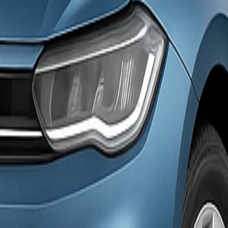
ajos cubiertos.
perfecto para 5 pasajeros con espacio para 2 maletas medianas. Su mo
e Playa del Inglés o en Patalavaca. Devolución sin cargo en cualquier o
acto. Te entregaremos este vehículo o uno de características equivalente