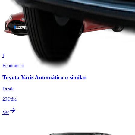
I
Económico
Toyota Yaris Automático o similar
Desde
29
€
/
día
Ver