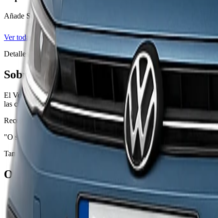
Añade Super CDW al reservar — franquicia 0€, neumáticos, lunas y b
Ver todas las coberturas
Detalles
Sobre el Volkswagen Polo o similar
El Volkswagen Polo o similar pertenece a la categoría Económico — 
las carreteras mixtas de Gran Canaria.
Recógelo en el Aeropuerto de Gran Canaria (LPA), en nuestra oficina d
"O similar" significa que reservas el grupo/categoría, no el modelo ex
También te puede interesar
Otros vehículos disponibles