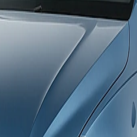
gún temporada y oficina.
 al devolver el vehículo sin daños.