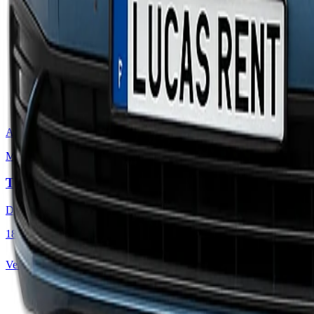
A
Mini
Toyota Aygo o similar
Desde
18
€
/
día
Ver