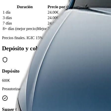
Duración
Precio por día
Total
1 día
24.00
€
24.00
€
3 días
24.00
€
72.00
€
7 días
24.00
€
168.00
€
8+ días (mejor precio)
Mejor
24.00
€
192.00
€
Precios finales. IGIC 15% y km ilimitados incluidos. Puede variar se
Depósito y coberturas
Depósito
600€
Preautorización en tarjeta de crédito del conductor principal. Se libera
Super CDW