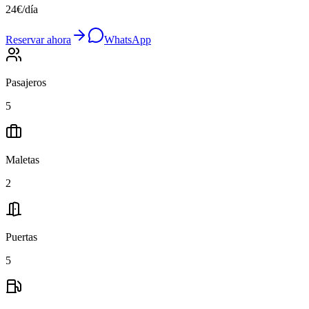
24
€
/
día
Reservar ahora
WhatsApp
Pasajeros
5
Maletas
2
Puertas
5