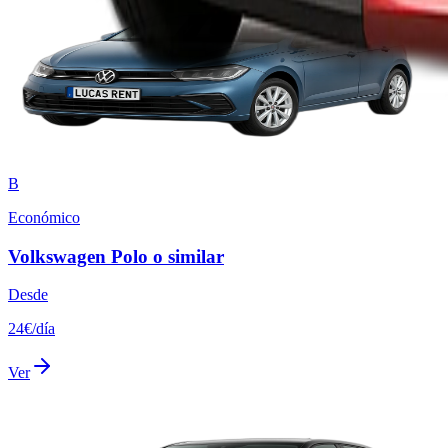
B
Económico
Volkswagen Polo o similar
Desde
24
€
/
día
Ver