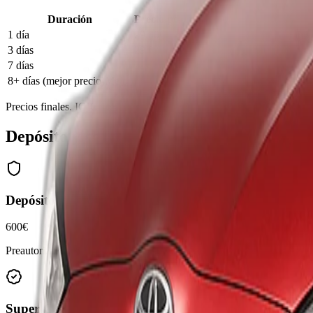
Duración
Precio por día
Total
1 día
29.00
€
29.00
€
3 días
29.00
€
87.00
€
7 días
29.00
€
203.00
€
8+ días (mejor precio)
Mejor
29.00
€
232.00
€
Precios finales. IGIC 15% y km ilimitados incluidos. Puede variar se
Depósito y coberturas
Depósito
600€
Preautorización en tarjeta de crédito del conductor principal. Se libera
Super CDW