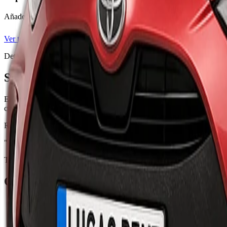
Añade Super CDW al reservar — franquicia 0€, neumáticos, lunas y b
Ver todas las coberturas
Detalles
Sobre el Toyota Yaris Automático o similar
El Toyota Yaris Automático o similar pertenece a la categoría Econó
consumo en las carreteras mixtas de Gran Canaria.
Recógelo en el Aeropuerto de Gran Canaria (LPA), en nuestra oficina d
"O similar" significa que reservas el grupo/categoría, no el modelo ex
También te puede interesar
Otros vehículos disponibles