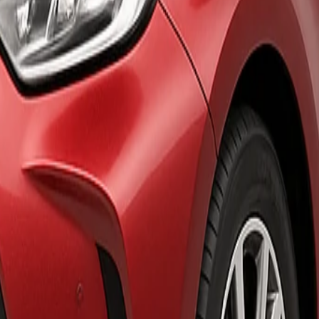
ajos cubiertos.
mico — perfecto para 5 pasajeros con espacio para 2 maletas medianas.
e Playa del Inglés o en Patalavaca. Devolución sin cargo en cualquier o
acto. Te entregaremos este vehículo o uno de características equivalente