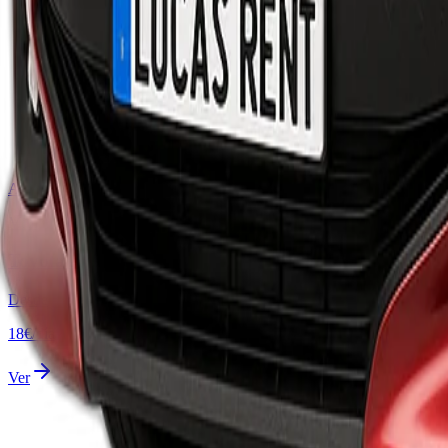
A
Mini
Toyota Aygo o similar
Desde
18
€
/
día
Ver