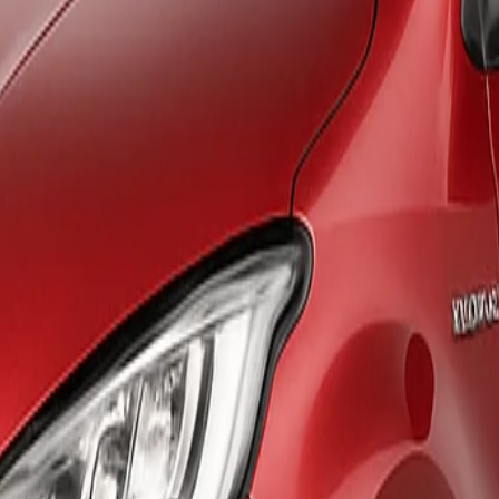
gún temporada y oficina.
 al devolver el vehículo sin daños.