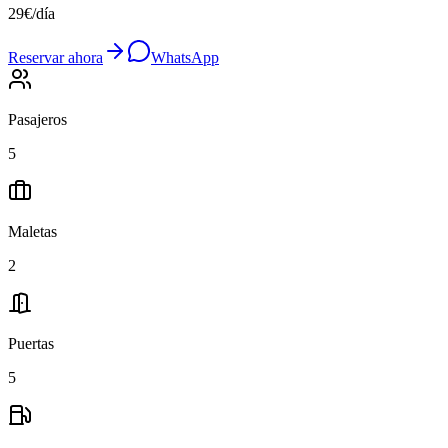
29
€
/
día
Reservar ahora
WhatsApp
Pasajeros
5
Maletas
2
Puertas
5